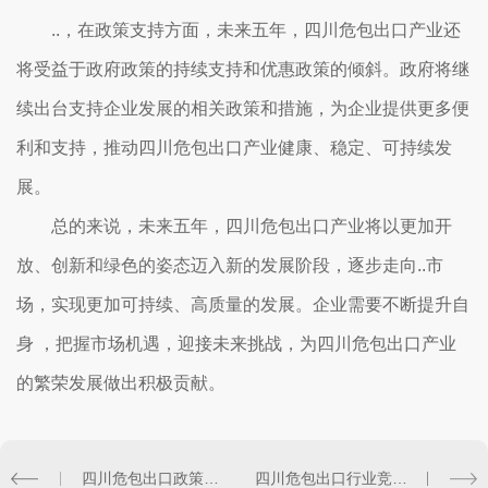
..，在政策支持方面，未来五年，四川危包出口产业还
将受益于政府政策的持续支持和优惠政策的倾斜。政府将继
续出台支持企业发展的相关政策和措施，为企业提供更多便
利和支持，推动四川危包出口产业健康、稳定、可持续发
展。
总的来说，未来五年，四川危包出口产业将以更加开
放、创新和绿色的姿态迈入新的发展阶段，逐步走向..市
场，实现更加可持续、高质量的发展。企业需要不断提升自
身 ，把握市场机遇，迎接未来挑战，为四川危包出口产业
的繁荣发展做出积极贡献。
四川危包出口政策解读与影响分析
四川危包出口行业竞争力分析与战略探讨